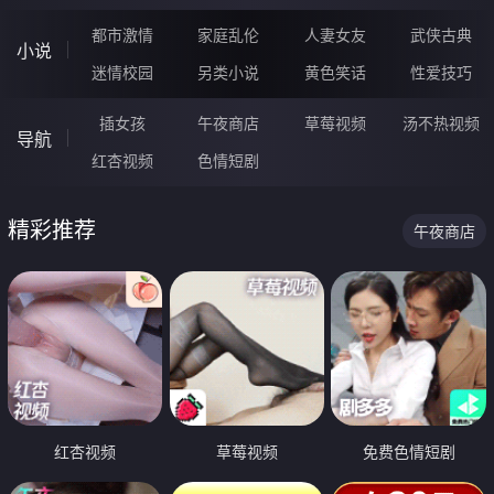
都市激情
家庭乱伦
人妻女友
武侠古典
小说
迷情校园
另类小说
黄色笑话
性爱技巧
插女孩
午夜商店
草莓视频
汤不热视频
导航
红杏视频
色情短剧
精彩推荐
午夜商店
红杏视频
草莓视频
免费色情短剧