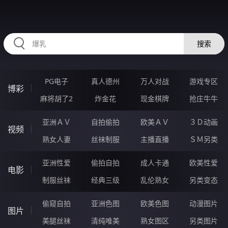
59YYYYYY.COM
搜索
PG电子
真人德州
万人对战
游戏专区
博彩
麻将胡了2
炸金花
现金棋牌
抢庄牛牛
亚洲ＡＶ
自拍偷拍
欧美ＡＶ
３Ｄ动画
视频
熟女人妻
丝袜制服
主播直播
ＳＭ另类
亚洲性爱
偷拍自拍
成人卡通
欧美性爱
电影
制服丝袜
经典三级
乱伦熟女
另类变态
偷窥自拍
亚洲色图
欧美色图
动漫图片
图片
美腿丝袜
清纯唯美
熟女图区
另类图片