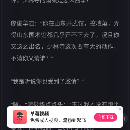
你，少林寺的请柬是怎么回事？”
廖俊华道：“你在山东开武馆，挖墙角，弄
得山东国术馆都几乎开不下去了。况且你
又这么出名，少林寺这次要有大的动作，
不请你又请谁？”
“我是听说你也受到了邀请？”
“嗯。”廖俊华点点头：“不过我才没有那个
草莓视频
闲心去和那帮和尚交流什么，我劝你也不
立即下载
免费成人视频，流畅到起飞
要去，这群和尚，口碑不是很好。”