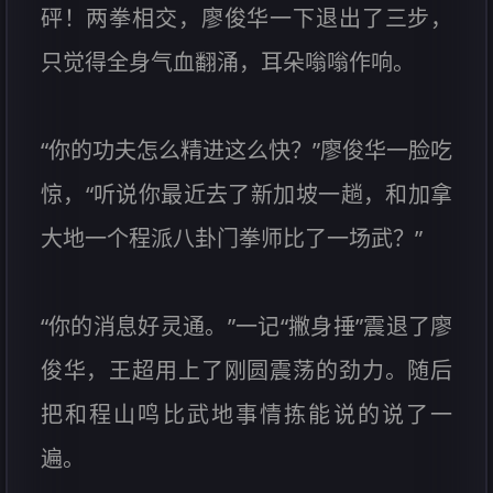
砰！两拳相交，廖俊华一下退出了三步，
只觉得全身气血翻涌，耳朵嗡嗡作响。
“你的功夫怎么精进这么快？”廖俊华一脸吃
惊，“听说你最近去了新加坡一趟，和加拿
大地一个程派八卦门拳师比了一场武？”
“你的消息好灵通。”一记“撇身捶”震退了廖
俊华，王超用上了刚圆震荡的劲力。随后
把和程山鸣比武地事情拣能说的说了一
遍。