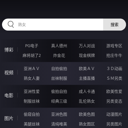
59YYYYYY.COM
搜索
PG电子
真人德州
万人对战
游戏专区
博彩
麻将胡了2
炸金花
现金棋牌
抢庄牛牛
亚洲ＡＶ
自拍偷拍
欧美ＡＶ
３Ｄ动画
视频
熟女人妻
丝袜制服
主播直播
ＳＭ另类
亚洲性爱
偷拍自拍
成人卡通
欧美性爱
电影
制服丝袜
经典三级
乱伦熟女
另类变态
偷窥自拍
亚洲色图
欧美色图
动漫图片
图片
美腿丝袜
清纯唯美
熟女图区
另类图片